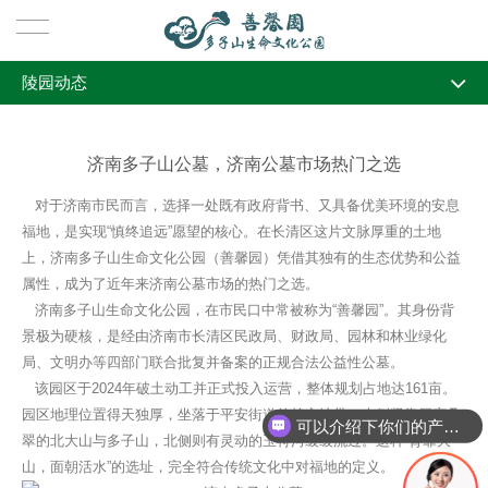
陵园动态
首页
全部
关于我们
济南多子山公墓，济南公墓市场热门之选
行业资讯
陵园简介
陵园风景
对于济南市民而言，选择一处既有政府背书、又具备优美环境的安息
陵园动态
福地，是实现“慎终追远”愿望的核心。在长清区这片文脉厚重的土地
陵园风景
墓型展示
上，济南多子山生命文化公园（善馨园）凭借其独有的生态优势和公益
风水文化
属性，成为了近年来济南公墓市场的热门之选。
墓型展示
新闻动态
济南多子山生命文化公园，在市民口中常被称为“善馨园”。其身份背
景极为硬核，是经由济南市长清区民政局、财政局、园林和林业绿化
局、文明办等四部门联合批复并备案的正规合法公益性公墓。
行业资讯
陵园服务
该园区于2024年破土动工并正式投入运营，整体规划占地达161亩。
园区地理位置得天独厚，坐落于平安街道的核心地带，南侧紧靠层峦叠
陵园动态
殡仪服务
联系我们
可以介绍下你们的产品么
翠的北大山与多子山，北侧则有灵动的玉符河缓缓流过。这种“背靠大
山，面朝活水”的选址，完全符合传统文化中对福地的定义。
风水文化
告别流程
联系我们