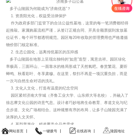
多子山陵园为何能成为“济南优选”？
缅怀祭奠
1. 资质阳光化，权益受法律保护
作为政府多部门监管下的合法公益性墓地，这里的每一笔消费都经得
起推敲。家属购墓流程严谨，从签订正规合同、开具全额票据到发放墓
位证书，每个环节都透明规范。园区每20年收取的管理费用也严格遵循
物价部门核定标准。
2. 生态公园化，远离传统墓区的压抑感
多子山陵园在地形上呈现出独特的“如意”造型，寓意吉祥。园区绿化
率极高，三面环山、一面靠水的格局形成了天然氧吧。春赏繁花、夏听
蝉鸣、秋看彩叶、冬享肃穆。在这里，祭扫不再是一项沉重负担，而是
一次与自然生命对话的洗礼。
3. 文化人文化，打造有温度的纪念空间
园区紧邻济南大学城（齐鲁工业大学、山东师大等名校），并融入了
徐志摩文化公园的诗意气息。设计者巧妙地将生命教育、孝道文化与纪
念步道、文化广场相结合。这种规整有序的布局，让多子山陵园充满了
浓厚的人文关怀。
4. 墓型普惠化，精准覆盖全品类需求
网站首页
一键拨号
在线咨询
陵园地址
园区坚决响应“绿色殡葬”号召，主打高性价比的生态节地墓位。墓型